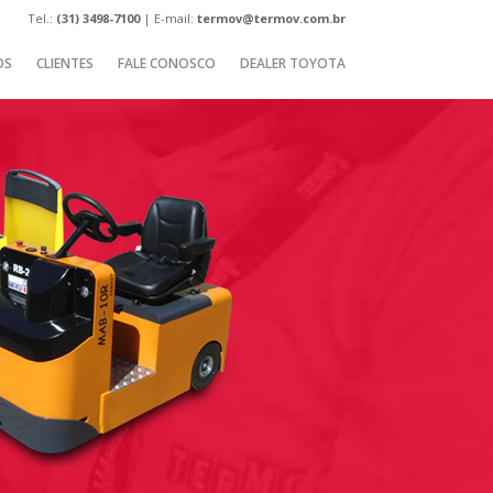
Tel.:
(31) 3498-7100
| E-mail:
termov@termov.com.br
OS
CLIENTES
FALE CONOSCO
DEALER TOYOTA