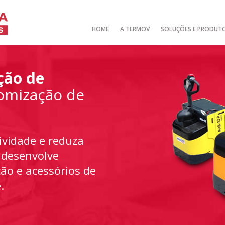
HOME
A TERMOV
SOLUÇÕES E PRODUT
ção de
omização de
ividade e reduza
 desenvolve
o e acessórios de
.